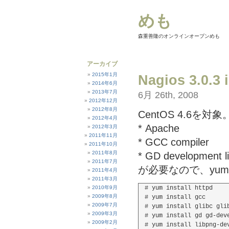
めも
森重善隆のオンラインオープンめも
アーカイブ
2015年1月
Nagios 3.0.3 i
2014年6月
2013年7月
6月 26th, 2008
2012年12月
2012年8月
CentOS 4.6を対象
2012年4月
* Apache
2012年3月
2011年11月
* GCC compiler
2011年10月
2011年8月
* GD development li
2011年7月
が必要なので、yu
2011年4月
2011年3月
2010年9月
# yum install httpd

2009年8月
# yum install gcc

2009年7月
# yum install glib
2009年3月
# yum install gd gd-deve
2009年2月
# yum install libpng-dev