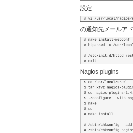
設定
の通知先メールア
# make install-webconf

# htpasswd -c /usr/loca
# /etc/init.d/httpd rest
Nagios plugins
$ cd /usr/local/src/

$ tar xfvz nagios-plugin
$ cd nagios-plugins-1.4.
$ ./configure --with-na
$ make

$ su

# make install

# /sbin/chkconfig --add 