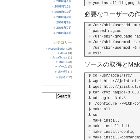
2009年1月
2008年12月
2008年10月
必要なユーザーの
2008年9月
2008年8月
# /usr/sbin/useradd -m n
2008年7月
# passwd nagios

2008年6月
# /usr/sbin/groupadd nag
# /usr/sbin/usermod -G n
カテゴリー
# /usr/sbin/usermod -G n
ActionScript
(16)
Java
(3)
JavaScript
(1)
linux
(10)
ソースの取得とMak
ゲーム
(3)
未分類
(7)
$ cd /usr/local/src/

開発
(12)
$ wget http://jaist.dl.
$ wget http://jaist.dl.
$ tar xfvz nagios-3.0.3.
$ cd nagios-3.0.3

$ ./configure --with-com
$ make all

$ su

# make install

# make install-init

# make install-config
