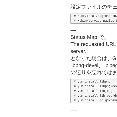
設定ファイルのチ
# /usr/local/nagios/bin
—
Status Map で、
The requested URL /
server.
となった場合は、GD、
libpng-devel
の辺りを忘れては
# yum install libpng

# yum install libpng-dev
# yum install libjpeg

# yum install libjpeg-de
—-