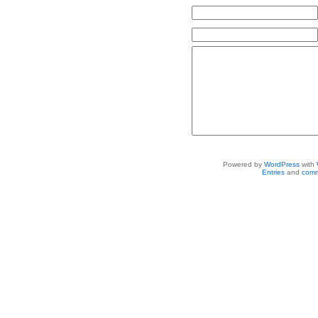
Powered by
WordPress
with
Entries
and
comm