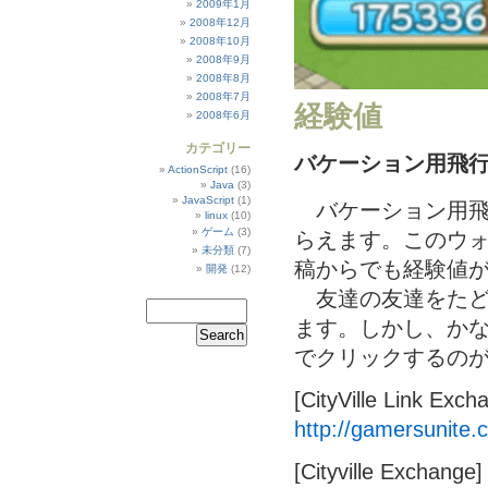
2009年1月
2008年12月
2008年10月
2008年9月
2008年8月
2008年7月
経験値
2008年6月
カテゴリー
バケーション用飛
ActionScript
(16)
Java
(3)
JavaScript
(1)
バケーション用飛
linux
(10)
ゲーム
(3)
らえます。このウ
未分類
(7)
稿からでも経験値
開発
(12)
友達の友達をたど
ます。しかし、か
でクリックするの
[CityVille Link Exch
http://gamersunite.
[Cityville Exchange]