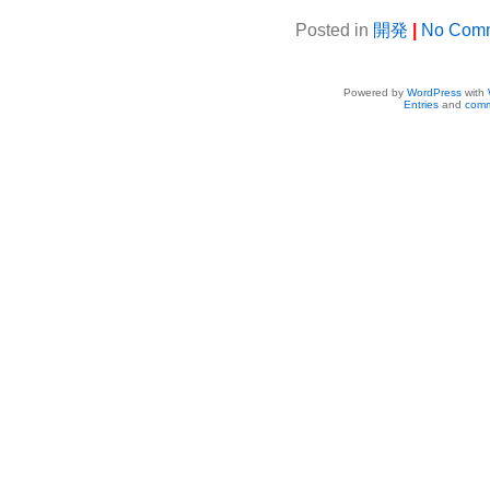
Posted in
開発
|
No Comm
Powered by
WordPress
with
Entries
and
comm