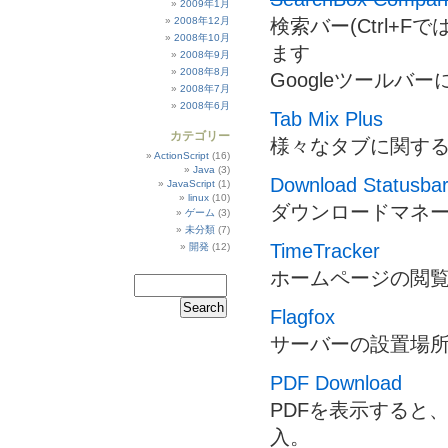
2009年1月
検索バー(Ctrl
2008年12月
2008年10月
ます
2008年9月
2008年8月
Googleツールバ
2008年7月
2008年6月
Tab Mix Plus
カテゴリー
様々なタブに関す
ActionScript
(16)
Java
(3)
Download Statusba
JavaScript
(1)
linux
(10)
ダウンロードマネ
ゲーム
(3)
未分類
(7)
TimeTracker
開発
(12)
ホームページの閲
Flagfox
サーバーの設置場
PDF Download
PDFを表示すると、
入。