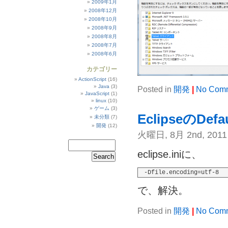
2009年1月
2008年12月
2008年10月
2008年9月
2008年8月
2008年7月
2008年6月
カテゴリー
ActionScript
(16)
Java
(3)
Posted in
開発
|
No Comm
JavaScript
(1)
linux
(10)
ゲーム
(3)
EclipseのDef
未分類
(7)
開発
(12)
火曜日, 8月 2nd, 2011
eclipse.iniに、
-Dfile.encoding=utf-8
で、解決。
Posted in
開発
|
No Comm