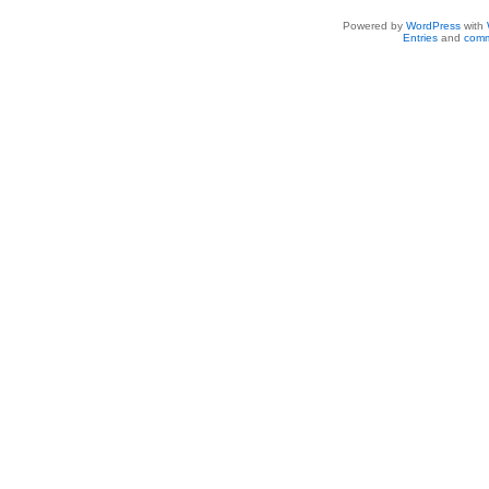
Powered by
WordPress
with
Entries
and
comm